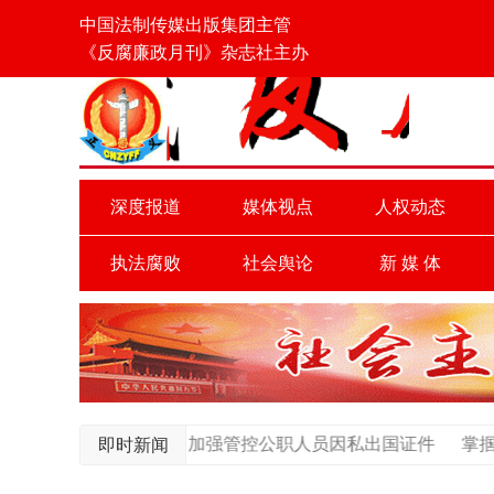
中国法制传媒出版集团主管
《反腐廉政月刊》杂志社主办
深度报道
媒体视点
人权动态
执法腐败
社会舆论
新 媒 体
？武汉加强管控公职人员因私出国证件
掌掴市政府秘书长 济
即时新闻