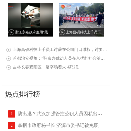
金丽温高速公路桥下违建私
姜书敏举报郑州中级法院原
人“天上人间”会所
院长于东辉索贿500万元财物
浙江永嘉政府雇用“黑
上海昌硕科技上千员工
帮”公开在国家信访局抓访
讨薪在公司门口维权，讨要
上海昌硕科技上千员工讨薪在公司门口维权，讨要求职补贴（返费），现场有人被警察打伤，十多人被抓走（一）
民，民众：国家信访局改“国
求职补贴（返费），现场有
首都治安视角：“驻京办截访人员在京扰乱社会治安”事件背后
家截访黑帮局”
人被警察打伤，十多人被抓
吉林长春双阳区一屠宰场着火 4死2伤
走（二）
热点排行榜
防出逃？武汉加强管控公职人员因私出国...
1
掌掴市政府秘书长 济源市委书记被免职
2