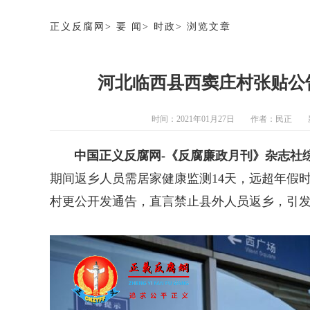
正义反腐网
>
要 闻
>
时政
>
浏览文章
河北临西县西窦庄村张贴公
时间：2021年01月27日
作者：
民正
中国正义反腐网-《反腐廉政月刊》杂志社
期间返乡人员需居家健康监测14天，远超年假
村更公开发通告，直言禁止县外人员返乡，引