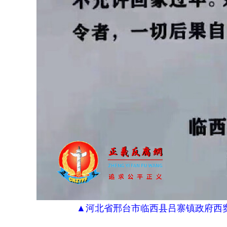
▲
河北省邢台市临西县吕寨镇政府西