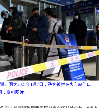
。图为2021年1月7日，乘客被拦在火车站门口。
源：
资料
图片
）
西县吕寨镇政府西窦庄村委会张贴通告称：“接上