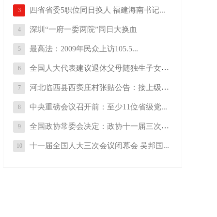
四省省委5职位同日换人 福建海南书记...
3
深圳“一府一委两院”同日大换血
4
最高法：2009年民众上访105.5...
5
全国人大代表建议退休父母随独生子女落...
6
河北临西县西窦庄村张贴公告：接上级通...
7
中央重磅会议召开前：至少11位省级党...
8
全国政协常委会决定：政协十一届三次会...
9
十一届全国人大三次会议闭幕会 吴邦国...
10