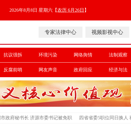
2026年8月8日 星期六
【
农历 6月26日
】
专家法律中心
视频影视中心
抗议强拆
环境污染
网络舆情
法制观察
反腐前哨
网友声音
政府回应
经济与法
源市委书记被免职
四省省委5职位同日换人 福建海南书记履新