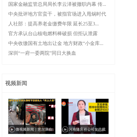
国家金融监管总局局长李云泽被撤职内幕 传...
中央批评地方官蛮干，被指官场进入甩锅时代
人社部：提高养老金缴费年限 延长25至3...
官方承认台山核电燃料棒破损 但拒认泄露
中央收缴国有土地出让金 地方财政“小金库...
深圳“一府一委两院”同日大换血
视频新闻
微视频新闻｜意尔康在
河南隆庆祥公司女总裁