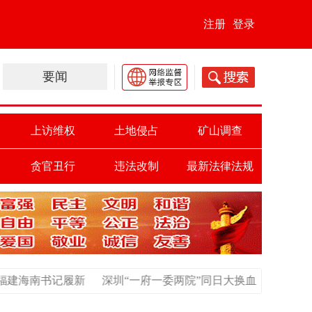
注册
登录
要闻
上访维权
土地侵占
矿山调查
贪官丑行
违法改制
最新法律法规
深圳“一府一委两院”同日大换血
最高法：2009年民众上访1