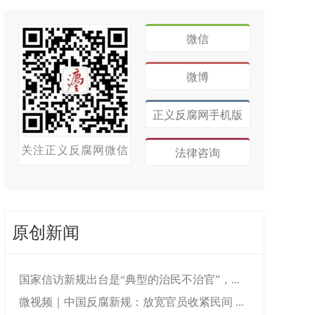
微信
微博
正义反腐网手机版
关注正义反腐网微信
法律咨询
原创新闻
国家信访新规出台是“典型的治民不治官”，...
微视频｜中国反腐新规：放宽官员收紧民间 ...