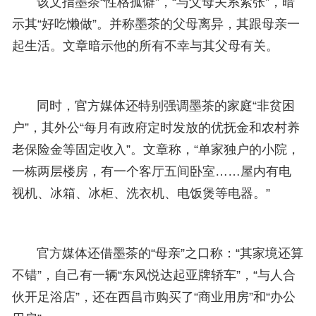
该文指墨茶“性格孤僻”，“与父母关系紧张”，暗
示其“好吃懒做”。并称墨茶的父母离异，其跟母亲一
起生活。文章暗示他的所有不幸与其父母有关。
同时，
官方媒体
还特别强调墨茶的家庭“非贫困
户”，其外公“每月有政府定时发放的优抚金和农村养
老保险金等固定收入”。文章称，“单家独户的小院，
一栋两层楼房，有一个客厅五间卧室……屋内有电
视机、冰箱、冰柜、洗衣机、电饭煲等电器。”
官方媒体
还借墨茶的“母亲”之口称：“其家境还算
不错”，自己有一辆“东风悦达起亚牌轿车”，“与人合
伙开足浴店”，还在西昌市购买了“商业用房”和“办公