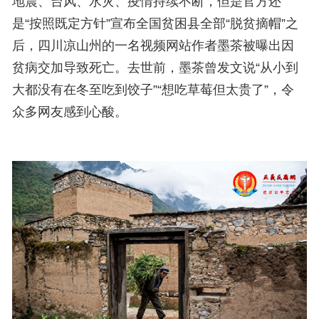
地震、台风、水灾、疫情持续不断，但是官方还
是“按照既定方针”宣布全国贫困县全部“脱贫摘帽”之
后，四川凉山州的一名视频网站作者墨茶被曝出因
贫病交加导致死亡。去世前，墨茶曾发文说“从小到
大都没有在冬至吃到饺子”“想吃草莓但太贵了”，令
众多网友感到心酸。