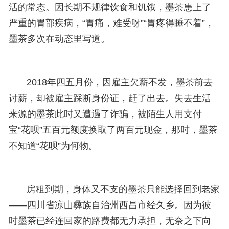
活的常态。因长期不规律饮食和饥饿，墨茶患上了
严重的胃部疾病，“胃痛，难受呀”“胃疼得睡不着”，
墨茶多次在动态里写道。
2018年四五月份，因雇主欠薪不发，墨茶前去
讨薪，却被雇主踩断身份证，赶了出去。失去生活
来源的墨茶此时又遭遇了诈骗，被陌生人用支付
宝“花呗”五百元额度换取了两百元现金，那时，墨茶
不知道“花呗”为何物。
房租到期，身体又不支的墨茶只能选择回到老家
——四川省凉山彝族自治州西昌市经久乡。因为彼
时墨茶已经连回家的路费都无力承担，无奈之下向