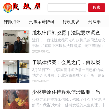
律师点评
刑事案辩护词
行政复议
刑法学
维权律师刘晓原｜法院要求调查
律师：认真辩护，何时成了过
近日，一份法院发往司法行政机关的司法建议
错？
书称，“庭审中不服从法庭指挥、无正当理由
申请审判人员回避、向法院领导邮寄相关意见
2026-06-01
干扰审判，还涉嫌在网络上传播案件信
于凯律师案：会见之门，何以屡
息。”在法律圈引发不小的讨论。
闭
3月31日下午，李国蓓律师依前一日已预约成
功之会见时间，赴北京市西城区看守所，欲见
在押之于凯。其间，李律师请令于凯补签委托
2026-03-31
书，即可离去；看守所转询办案人员，不许。
少林寺原住持释永信涉四罪：当
以“办案人员提审”为由，不予办理。程序在，
年说“别胡思乱想”，如今为何踩
而不可依；权利在，而不可行！
少林寺原住持释永信说：佛说了什么？容易理
了法律红线？
解吗？我告诉大家，佛所发现的人生真理，非