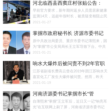
河北临西县西窦庄村张贴公告：
应该很难实现。
接上级通知，不准回家过年
早前官方要求，新年期间返乡人员需居家健康
监测14天，远超年假时长，被质疑变相阻止民
众回家过年。日前河北一农村更公开发通告，
2021-01-27
直言禁止县外人员返乡，引发网络哗然。
掌掴市政府秘书长 济源市委书记
被免职
原中共政治局委员、重庆市委书记薄熙来，因
为“掌掴”市公安局局长王立军导致下台。中共
河南省济源市委书记张战伟也因掌掴市政府秘
2021-01-21
书长，被免职。
响水大爆炸后被问责不到2年官职
未降反升 江苏副省长费高云再升
江苏省副省长费高云曾在2019年因江苏响水天
职常委
嘉宜化工厂发生大爆炸被问责。然而，昨天
（1月18日），费高云却升任为省委常委。
2021-01-19
河南济源委书记掌掴市长“管
家”致住院 引爆官场权斗
自薄熙来“掌掴”王立军后，近日又一记“响亮耳
光”在互联网上刷了屏，河南省济源市委书记