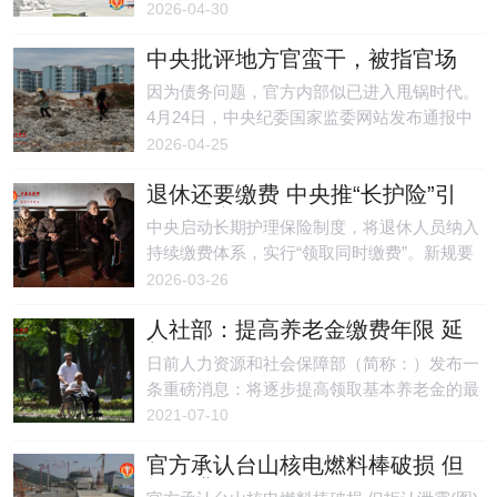
关注。有消息，李云泽已在内部被宣布撤职，
2026-04-30
据传与“教子不严”有关。亦有消息指，他被已
中央批评地方官蛮干，被指官场
落马的四川公安厅前厅长叶寒冰供出。
进入甩锅时代
因为债务问题，官方内部似已进入甩锅时代。
4月24日，中央纪委国家监委网站发布通报中
称，特别点名江敦涛急功近利、盲目蛮干，用
2026-04-25
词罕见。官方说他强推项目导致新增巨额地方
退休还要缴费 中央推“长护险”引
债务，没有说明数字，可能是因为数字太大
民众反弹
了。这些项目肯定要经过山东省委和国家相关
中央启动长期护理保险制度，将退休人员纳入
部委审批，现在却没人说这个。这样看来，江
持续缴费体系，实行“领取同时缴费”。新规要
敦涛只是背锅罢了。“中央还是好的，是地方
求从退休人员养老金中直接扣除长护险费用，
2026-03-26
这些人太坏或者没本事”。
标志着退休即终止缴费的惯例被打破。中央新
人社部：提高养老金缴费年限 延
规引发民众反弹。
长25至30年？
日前人力资源和社会保障部（简称：）发布一
条重磅消息：将逐步提高领取基本养老金的最
低缴费年限！目前，中国最低基本养老金缴纳
2021-07-10
年限为15年。 有专家称，应在此基础上再提
官方承认台山核电燃料棒破损 但
高10至15年为宜，也就是延长25至30年。
拒认泄露