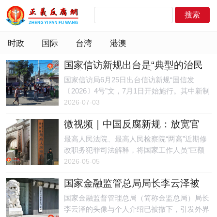
时政
国际
台湾
港澳
国家信访新规出台是“典型的治民
不治官”，访民：恶法压制群众
国家信访局6月25日出台信访新规“国信发
〔2026〕4号”文，7月1日开始施行。其中新制
规定进京上访必须持省级机关出具的告知书或
2026-07-03
答复书书面材料、反复进京访等不予受理最为
微视频｜中国反腐新规：放宽官
访民诟病。访民们普遍认为新规是恶法，其目
员收紧民间 舆论翻车
的是在压制群众进京上访。
最高人民法院、最高人民检察院“两高”近期修
改职务犯罪司法解释，将国家工作人员“巨额
财产来源不明罪”立案门槛上调十倍，同时非
2026-05-05
国家工作人员受贿罪的入罪门槛大幅下调。有
国家金融监管总局局长李云泽被
律师指出，此举变相纵容官员贪腐，是“以贪
撤职内幕 传被公安厅长供出
治国”逻辑的延续；也有北京市民形容新规
国家金融监督管理总局（简称金监总局）局长
是“公开鼓励贪污”，舆论骂声一片。
李云泽的头像与个人介绍已被撤下，引发外界