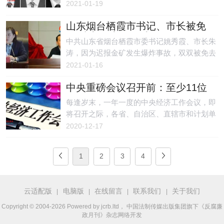
一巴掌将市府秘书长打进了医院，这起官场内
2021-01-19
斗事件再次引发社会舆论关注。
山东烟台栖霞市书记、市长被免
职 地方政府又作秀？
中共山东省烟台栖霞市委书记姚秀霞、市长朱
涛，因为迟报金矿发生爆炸事故，双双被免去
职务。外界质疑地方政府又可能在作秀，不排
2021-01-16
除过段时间他们又复出，因为此前被因安全事
中央重磅会议召开前：至少11位
故免职的官员大多数都复出了。
省级党政一把手领导已抵京，准
每逢岁末，一年一度的中央经济工作会议，即
备开经济工作会
将召开之际，各省、自治区、直辖市和计划单
列市、新疆生产建设兵团党政主要负责人都会
2020-12-17
参会。
1
2
3
4
云适配版
电脑版
在线留言
联系我们
关于我们
|
|
|
|
Copyright © 2004-2026 Powered by jcrb.ltd， 中国法制传媒出版集团旗下《反腐廉
政月刊》杂志网络开发