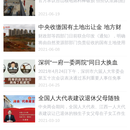
官方承认台山核电燃料棒破损 但拒认泄露(图)
2021-06-19
中央收缴国有土地出让金 地方财
政“小金库”将告终结
财政部等四部门日前联合印发《通知》，明确
将由自然资源部部门负责征收的国有土地使用
权出让收入、矿产资源专项收入、海域使用
2021-06-08
金、无居民海岛使用金四项政府非税收入，全
深圳“一府一委两院”同日大换血
部划转给税务部门负责征收。意味着地方政府
失去卖地收入来源的“小金库”。
2021年4月24日下午，深圳市六届人大常委会
第五十次会议表决通过系列重要人事任免事
项，出现大规模人事变动，“一府一委两院”的
2021-04-25
主官，即市长、监察委主任、中级法院院长、
全国人大代表建议退休父母随独
检察院检察长同日换人。
生子女落户惹议
中央两会期间，全国人大代表、江西一人大代
表建议让已退休的独生子女父母在子女工作生
活地落户，并享受当地居民同等待遇。对此建
2021-03-10
议，网民提出各种问题，有网民指这样的提议